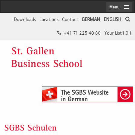
Menu
Downloads
Locations
Contact
GERMAN
ENGLISH
+41 71 225 40 80
Your List (
0
)
St. Gallen
Business School
The SGBS Website
in German
SGBS Schulen