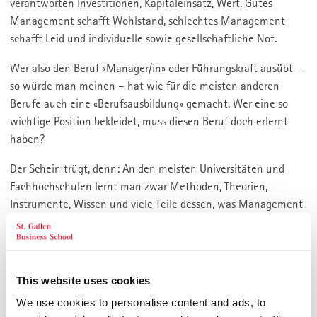
verantworten Investitionen, Kapitaleinsatz, Wert. Gutes
Management schafft Wohlstand, schlechtes Management
schafft Leid und individuelle sowie gesellschaftliche Not.
Wer also den Beruf «Manager/in» oder Führungskraft ausübt –
so würde man meinen – hat wie für die meisten anderen
Berufe auch eine «Berufsausbildung» gemacht. Wer eine so
wichtige Position bekleidet, muss diesen Beruf doch erlernt
haben?
Der Schein trügt, denn: An den meisten Universitäten und
Fachhochschulen lernt man zwar Methoden, Theorien,
Instrumente, Wissen und viele Teile dessen, was Management
ausmacht. Man erwirbt einen MBA, einen Executive MBA,
einen Master. Man dokumentiert, dass man etwas kann. Aber
ist dies bereits die Lizenz für den Beruf Management? Meine
Antwort heisst: «Nein». Ein MBA belegt, dass man ein
This website uses cookies
akademisches Studium durchlaufen und Fähigkeiten erworben
We use cookies to personalise content and ads, to
hat. Einige davon wird man brauchen, andere nicht. Der