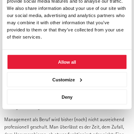
provide social media features and to analyse our traffic.
akademische Abschluss ist zwar eine gute Basis. Dennoch wird
We also share information about your use of our site with
Vieles von dem, was man für den Beruf Management
our social media, advertising and analytics partners who
bräuchte, nicht oder zu wenig praxisnah und spezifisch
may combine it with other information that you’ve
geschult und damit auch nicht gelernt.
provided to them or that they’ve collected from your use
of their services.
Nun könnte man argumentieren, dass es die Erfahrung ist, die
im Laufe der Zeit dieses Wissen bringt, das man braucht, um
schrittweise eine gute Managerin oder ein guter Manager zu
werden. Das ist sicherlich so. Nur: Wie lange dauert es, bis man
Allow all
gelernt hat, was man braucht? Wie viele Fehler und
Fehlentscheidungen trifft man auf dem Weg dorthin? Wie viel
Customize
Wert wird vernichtet, wie viele Arbeitsplätze werden abgebaut,
wie viele Kunden enttäuscht? Warum denn nicht von den
Deny
Besten profitieren und den Beruf des Managers oder der
Managerin richtig erlernen?
Management als Beruf wird bisher (noch) nicht ausreichend
professionell geschult. Man überlässt es der Zeit, dem Zufall,