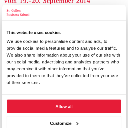
vom 19.-20. September 2014
by
SGBS-News
NEU MIT PROF. ESCH!
Der 12. St. Galler Management-Kongress findet zum Thema
This website uses cookies
"
Wie wir uns als Marke positionieren – Das Branding von
We use cookies to personalise content and ads, to
Unternehmen und Führungskräften
" statt.
provide social media features and to analyse our traffic.
We also share information about your use of our site with
our social media, advertising and analytics partners who
may combine it with other information that you’ve
Wir freuen uns auf spannende Beiträge von Seiten Prof. Dr.
provided to them or that they’ve collected from your use
Franz-Rudolf Esch (ESCH – The Brand Consultants), Robert
of their services.
Heinzer (Victorinox), Dr. Hendrik Harte (Coca-Cola), Dr.
Stephan Feige (htp St. Gallen) und David Vincze (Appenzeller
Käse). Der Kongress startet ab 09.30 Uhr (Begrüssungskaffee)
in der Kantonsratssaal St. Gallen (Klosterbezirk).
Allow all
Customize