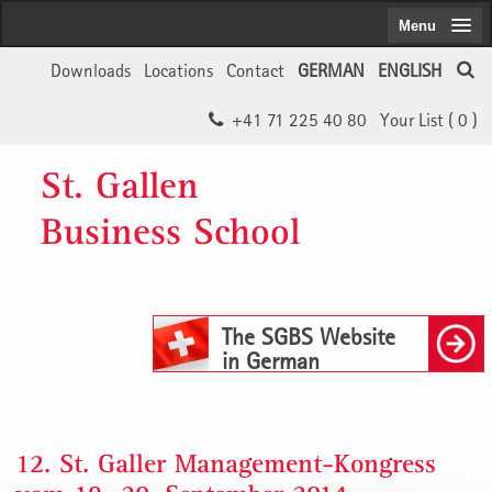
Menu
Downloads
Locations
Contact
GERMAN
ENGLISH
+41 71 225 40 80
Your List (
0
)
St. Gallen
Business School
The SGBS Website
in German
12. St. Galler Management-Kongress