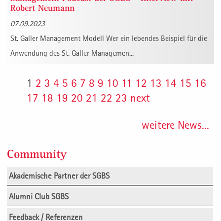
Robert Neumann
07.09.2023
St. Galler Management Modell Wer ein lebendes Beispiel für die
Anwendung des St. Galler Managemen...
1
2
3
4
5
6
7
8
9
10
11
12
13
14
15
16
17
18
19
20
21
22
23
next
weitere News...
Community
Akademische Partner der SGBS
Alumni Club SGBS
Feedback / Referenzen