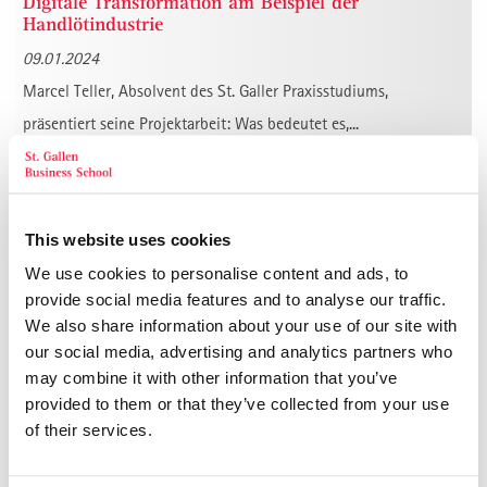
Digitale Transformation am Beispiel der
Handlötindustrie
09.01.2024
Marcel Teller, Absolvent des St. Galler Praxisstudiums,
präsentiert seine Projektarbeit: Was bedeutet es,...
Werttreibermanagement im Wandel
07.11.2023
Werttreiber gestern, heute, morgen: Werttreiber im Wandel Prof.
This website uses cookies
Dr. Claus W. Gerberich SGBS St. Gallen...
We use cookies to personalise content and ads, to
provide social media features and to analyse our traffic.
Führen auf Distanz: 10 Tipps zum Führen im
We also share information about your use of our site with
Homeoffice (Teil 2)
our social media, advertising and analytics partners who
12.10.2023
may combine it with other information that you’ve
provided to them or that they’ve collected from your use
(Teil1 bitte hier klicken) 10 Tipps zum Führen im Homeoffice 1.
of their services.
Verlieren Sie niemals das gemei...
Persönlichkeit und Authentizität - Management