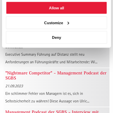
Podcast der SGBS
Allow all
10.10.2023
Das Wertesysten und damit ein zentraler Teil der Persönlichkeit
Customize
eines Menschen entwickelt sich vor allem ...
Deny
Räumliche Distanz, aber emotionale Nähe (Teil 1)
25.09.2023
Executive Summary Führung auf Distanz stellt neu
Anforderungen an Führungskräfte und Mitarbeitende: Wi...
"Nightmare Competitor" - Management Podcast der
SGBS
21.09.2023
Ein schlimmer Fehler von Managern ist es, sich in
Selbstsicherheit zu währen! Diese Aussage von Ulric...
Management Podcast der SGBS - Interview mit