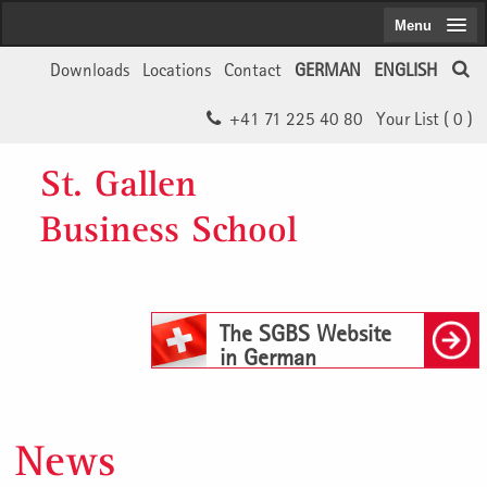
Menu
Downloads
Locations
Contact
GERMAN
ENGLISH
+41 71 225 40 80
Your List (
0
)
St. Gallen
Business School
The SGBS Website
in German
News