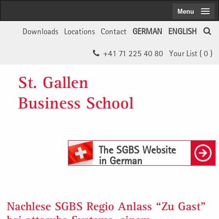
Menu
Downloads
Locations
Contact
GERMAN
ENGLISH
+41 71 225 40 80
Your List (
0
)
St. Gallen
Business School
The SGBS Website
in German
Nachlese SGBS Regio Anlass “Zu Gast”