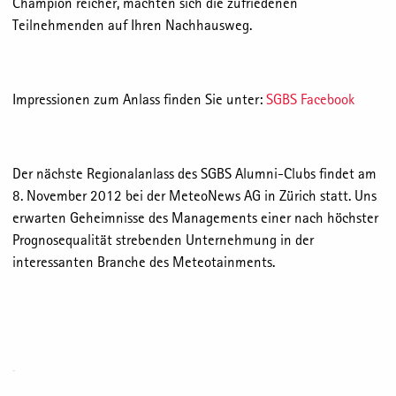
Champion reicher, machten sich die zufriedenen
Teilnehmenden auf Ihren Nachhausweg.
Impressionen zum Anlass finden Sie unter:
SGBS Facebook
Der nächste Regionalanlass des SGBS Alumni-Clubs findet am
8. November 2012 bei der MeteoNews AG in Zürich statt. Uns
erwarten Geheimnisse des Managements einer nach höchster
Prognosequalität strebenden Unternehmung in der
interessanten Branche des Meteotainments.
in
Share