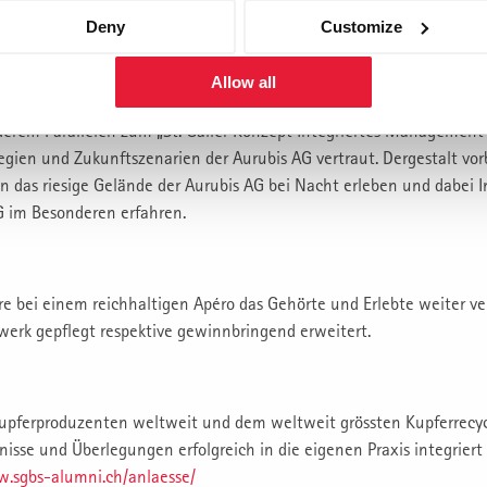
rank Osterhagen, MBA, prägnant die wesentlichen Zahlen, Daten, Fa
Deny
Customize
Allow all
nderem Parallelen zum „St. Galler Konzept Integriertes Management“
gien und Zukunftszenarien der Aurubis AG vertraut. Dergestalt vorb
 das riesige Gelände der Aurubis AG bei Nacht erleben und dabei I
G im Besonderen erfahren.
bei einem reichhaltigen Apéro das Gehörte und Erlebte weiter vert
werk gepflegt respektive gewinnbringend erweitert.
upferproduzenten weltweit und dem weltweit grössten Kupferrecy
nisse und Überlegungen erfolgreich in die eigenen Praxis integriert
w.sgbs-alumni.ch/anlaesse/