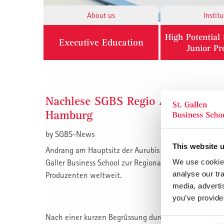
About us
Institu
High Potentia
Executive Education
Junior P
Nachlese SGBS Regio Anlass “Zu 
Hamburg
by
SGBS-News
This website 
Andrang am Hauptsitz der Aurubis AG in Hamburg. Am
Galler Business School zur Regionalveranstaltung de
We use cookies
analyse our tra
Produzenten weltweit.
media, adverti
you’ve provided
Nach einer kurzen Begrüssung durch den Präsidenten d