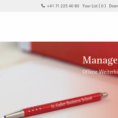
+41 71 225 40 80
Your List (
0
)
Down