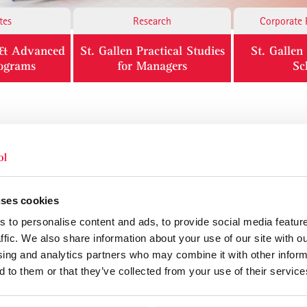
tes
Research
Corporate 
l & Advanced
St. Gallen Practical Studies
St. Galle
rograms
for Managers
Sc
Gast” bei “Aurubis AG“ am 28. Januar 201
uses cookies
 Dienstag dem 28. Januar 2014 folgten ca. 20 Teilnehmende der Ei
r SGBS-Alumni Region Nord bei der „Aurubis AG“, einem der grössten
 to personalise content and ads, to provide social media featur
ffic. We also share information about your use of our site with ou
sing and analytics partners who may combine it with other inform
 to them or that they’ve collected from your use of their service
es Alumni-Clubs der St. Galler Business School, Herrn Sören Slowa