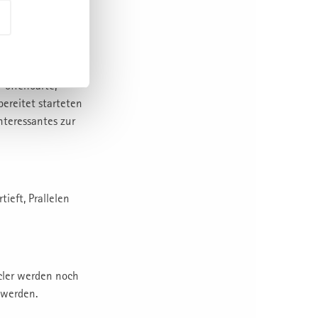
kten als auch
 offenbarte,
ereitet starteten
nteressantes zur
ieft, Prallelen
cler werden noch
 werden.