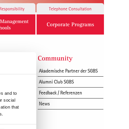
Responsibility
Telephone Consultation
n Management
Corporate Programs
hools
4 in
Community
Akademische Partner der SGBS
Alumni Club SGBS
nladung der St.
Feedback / Referenzen
 Kupfer-
es and to
r social
News
ation that
s.
k, MBA, stellte