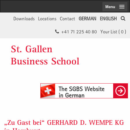
Menu
Downloads
Locations
Contact
GERMAN
ENGLISH
+41 71 225 40 80
Your List (
0
)
St. Gallen
Business School
The SGBS Website
in German
„Zu Gast bei“ GERHARD D. WEMPE KG