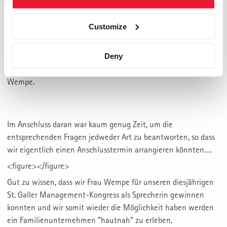
<figure></figure>
Uhrmacherkunst u. Handwerk, Schmuckdesign,
Customize
Qualitätsdefinitionen und natürlich Familie und
Entscheidungen waren die wesentlichen Themenfelder, die
beleuchtet wurden. Besonders hervorzuheben ist hierbei die
Deny
Offenheit der Darstellung in dieser Thematik durch Frau
Wempe.
Im Anschluss daran war kaum genug Zeit, um die
entsprechenden Fragen jedweder Art zu beantworten, so dass
wir eigentlich einen Anschlusstermin arrangieren könnten….
<figure></figure>
Gut zu wissen, dass wir Frau Wempe für unseren diesjährigen
St. Galler Management-Kongress als Sprecherin gewinnen
konnten und wir somit wieder die Möglichkeit haben werden
ein Familienunternehmen "hautnah" zu erleben.