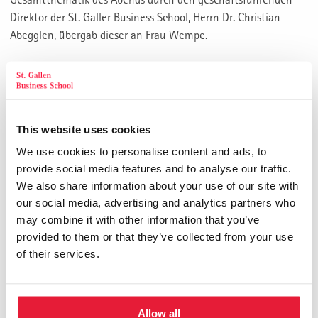
Direktor der St. Galler Business School, Herrn Dr. Christian
Abegglen, übergab dieser an Frau Wempe.
<figure></figure>
In einer wirklich fulminanten Vortragsweise wurde wir auf
eine 135 jährige Reise durch die Familienchronik und die
This website uses cookies
damit verbundenen wesentlichen Milestones dieses
We use cookies to personalise content and ads, to
Unternehmens mitgenommen. Auf sehr anschauliche Art und
provide social media features and to analyse our traffic.
Weise verriet uns die Inhaberin durch Vorstellung und
We also share information about your use of our site with
Erläuterung, welcher Ihrer Vorfahren jeweils entscheidende
our social media, advertising and analytics partners who
Schritte unternommen hatte um "WEMPE" so zu
may combine it with other information that you’ve
positionieren, wie wir es an diesem Dienstagabend in der
provided to them or that they’ve collected from your use
Firmenzentrale kennen lernen durften. Ein Juwelier mit der
of their services.
Kernkompetenz der Beratung und Dienstleistung durch
Persönlichkeiten für die Gebiete Uhren und Schmuck in der
Andienung an das entsprechende Kundenklientel.
Allow all