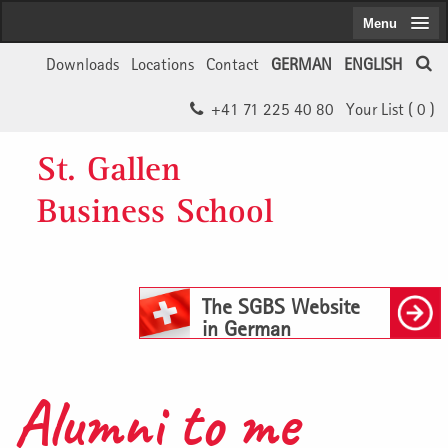
Menu
Downloads
Locations
Contact
GERMAN
ENGLISH
+41 71 225 40 80
Your List (
0
)
St. Gallen
Business School
The SGBS Website
in German
Alumni to me