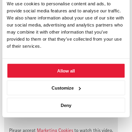
auszutauschen.
We use cookies to personalise content and ads, to
provide social media features and to analyse our traffic.
Der Alumni-Club der St. Galler Business School bedankt sich
We also share information about your use of our site with
herzlichst bei Sixt und der Regional-Beirätin Beate
our social media, advertising and analytics partners who
Monastiridis-Dörr für die sehr professionelle Organisation und
may combine it with other information that you’ve
provided to them or that they’ve collected from your use
diese einmalige Gelegenheit, einen Blick hinter die Kulissen
of their services.
von Sixt werfen zu können.
Wir freuen uns auf ein Wiedersehen auf dem 15. St. Galler
Management-Kongress vom 22.-23.09.2017 in St. Gallen.
Allow all
Andreas Förster
Customize
Dozent der SGBS
Deny
Hier können Sie das Programmblatt herunterladen.
Please accept
Marketing Cookies
to watch this video.