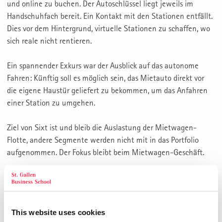
und online zu buchen. Der Autoschlüssel liegt jeweils im
Handschuhfach bereit. Ein Kontakt mit den Stationen entfällt.
Dies vor dem Hintergrund, virtuelle Stationen zu schaffen, wo
sich reale nicht rentieren.
Ein spannender Exkurs war der Ausblick auf das autonome
Fahren: Künftig soll es möglich sein, das Mietauto direkt vor
die eigene Haustür geliefert zu bekommen, um das Anfahren
einer Station zu umgehen.
Ziel von Sixt ist und bleib die Auslastung der Mietwagen-
Flotte, andere Segmente werden nicht mit in das Portfolio
aufgenommen. Der Fokus bleibt beim Mietwagen-Geschäft.
Beim abschliessenden Apéro, in Form von Cocktails, ergänzt
mit Tiramisu sowie Mousse au chocolat, nutzten die
Teilnehmer die Gelegenheit zum Networking, zum
This website uses cookies
Weiterdenken und um sich über aktuelle Themen und Anlässe