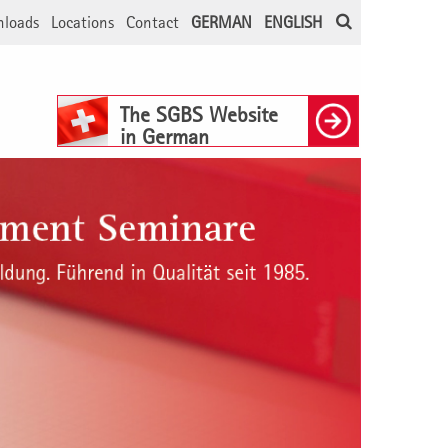
loads
Locations
Contact
GERMAN
ENGLISH
The SGBS Website
in German