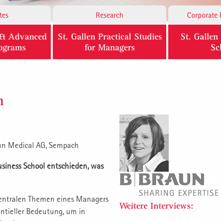
tes
Research
Corporate 
l & Advanced
St. Gallen Practical Studies
St. Galle
rograms
for Managers
Sc
h
aun Medical AG, Sempach
Business School entschieden, was
zentralen Themen eines Managers
Weitere Interviews:
entieller Bedeutung, um in