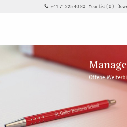
+41 71 225 40 80
Your List (
0
)
Down