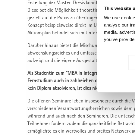
Erstellung der Master-Thesis konnte unmittelbar mi
This website 
Diese bot die Möglichkeit theoretische Konzepte aufz
gezielt auf die Praxis zu übertragen. Ich konnte das i
We use cookies
Konzept beispielsweise direkt im Unternehmen präsen
analyse our tra
Aktionsplan befindet sich im Unternehmen in der Um
media, adverti
you’ve provided
Darüber hinaus bietet die Mischung aus Fernstudie
abwechslungsreiches und umfassendes Studium, das 
aufzeigt und die eigene Ausgestaltung ermöglicht.
Als Studentin zum “MBA in Integrated Management
Fernstudium auch in zahlreichen offenen Seminaren
kein Diplom absolvieren, ist dies nicht ein Nachteil?
Die offenen Seminare leben insbesondere durch die V
verschiedenen Verantwortungsbereichen sowie dem 
während und auch nach den Seminaren. Die untersch
Teilnehmer fördern zudem die ganzheitliche Betrac
ermöglichte es ein wertvolles und breites Netzwerk a