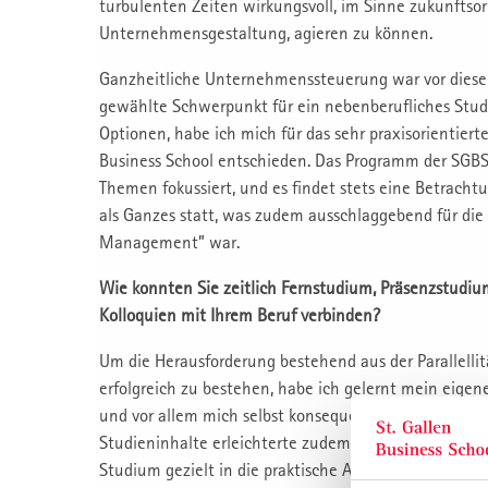
turbulenten Zeiten wirkungsvoll, im Sinne zukunftsor
Unternehmensgestaltung, agieren zu können.
Ganzheitliche Unternehmenssteuerung war vor diese
gewählte Schwerpunkt für ein nebenberufliches Stud
Optionen, habe ich mich für das sehr praxisorientier
Business School entschieden. Das Programm der SGBS 
Themen fokussiert, und es findet stets eine Betrac
als Ganzes statt, was zudem ausschlaggebend für die
Management” war.
Wie konnten Sie zeitlich Fernstudium, Präsenzstudiu
Kolloquien mit Ihrem Beruf verbinden?
Um die Herausforderung bestehend aus der Parallelli
erfolgreich zu bestehen, habe ich gelernt mein eigen
und vor allem mich selbst konsequenter zu führen. Di
Studieninhalte erleichterte zudem das Zeitmanageme
Studium gezielt in die praktische Anwendung gebrac