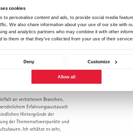
t dem Beruf verbunden werden.
Peter Portmann
uses cookies
ugreifen, zu diskutieren und diese
n der Master-Arbeit ausgestaltete
 to personalise content and ads, to provide social media featur
Ralph Beranek
tieren und der resultierende
ffic. We also share information about your use of our site with ou
setzung.
sing and analytics partners who may combine it with other inform
Wolfgang Baumgartner
 to them or that they’ve collected from your use of their service
nmodulen und Seminaren ein
stets neue Betrachtungsweisen
Deny
Customize
” waren Sie neben dem
Allow all
 mit Teilnehmer zusammen, welche
ielfalt an vertretenen Branchen,
persönlichem Erfahrungsaustausch
iedlichen Hintergründe der
htung der Themenschwerpunkte und
ufzubauen. Ich schätze es sehr,