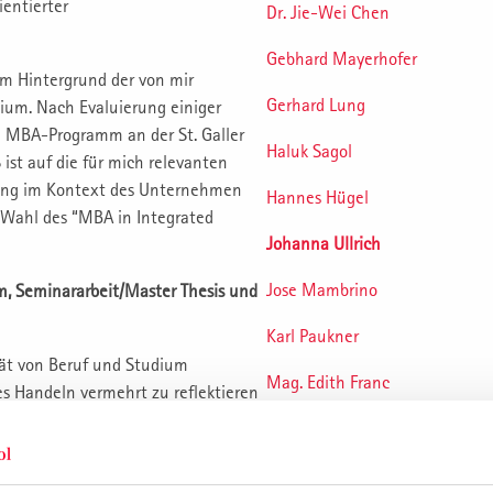
ientierter
Dr. Jie-Wei Chen
Gebhard Mayerhofer
m Hintergrund der von mir
Gerhard Lung
ium. Nach Evaluierung einiger
te MBA-Programm an der St. Galler
Haluk Sagol
ist auf die für mich relevanten
htung im Kontext des Unternehmen
Hannes Hügel
 Wahl des “MBA in Integrated
Johanna Ullrich
Jose Mambrino
m, Seminararbeit/Master Thesis und
Karl Paukner
tät von Beruf und Studium
Mag. Edith Franc
es Handeln vermehrt zu reflektieren
e praktische Relevanz der
Mike Galicija
nt, da diese schon während des
ht werden konnten. Auch die
Naime Ersöz-Koc