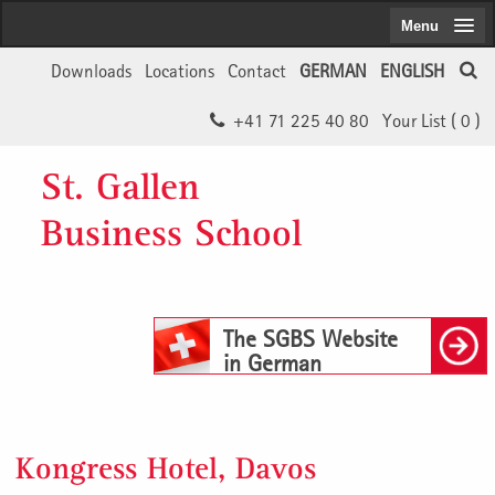
Menu
Downloads
Locations
Contact
GERMAN
ENGLISH
+41 71 225 40 80
Your List (
0
)
St. Gallen
Business School
The SGBS Website
in German
Kongress Hotel, Davos