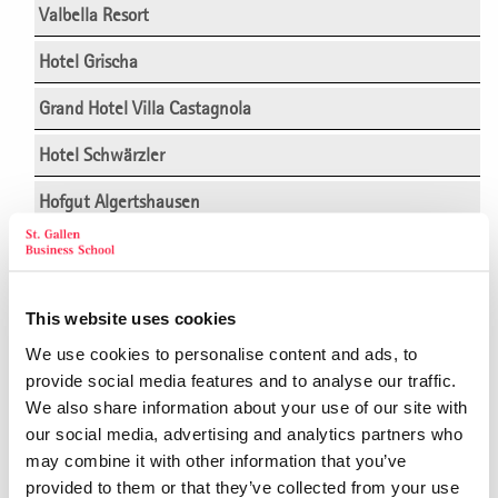
Valbella Resort
Hotel Grischa
Grand Hotel Villa Castagnola
Hotel Schwärzler
Hofgut Algertshausen
Arcotel Camino Stuttgart
Hotel Saratz, Pontresina/Engadin
This website uses cookies
Adula Hotel, Flims
We use cookies to personalise content and ads, to
provide social media features and to analyse our traffic.
Althoff Hotel am Schlossgarten, Stuttgart
We also share information about your use of our site with
our social media, advertising and analytics partners who
Althoff Hotel Schloss Bensberg, Köln
may combine it with other information that you’ve
Ameron Hotel Abion, Berlin
provided to them or that they’ve collected from your use