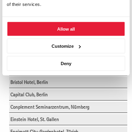
of their services.
Ameron Hotel Regent, Köln
Ameron Hotel Königshof Bonn, Bonn
Allow all
Ameron Mountain Hotel Davos, Davos
Bad Horn Hotel, Horn (Bodensee)
Customize
Bavaria Motel, München
Deny
Business Club Hamburg, Hamburg
Bristol Hotel, Berlin
Capital Club, Berlin
Conplement Seminarzentrum, Nürnberg
Einstein Hotel, St. Gallen
Engimatt City-Gardenhotel, Zürich