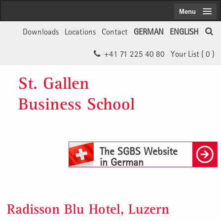
Menu
Downloads
Locations
Contact
GERMAN
ENGLISH
+41 71 225 40 80
Your List (
0
)
St. Gallen
Business School
The SGBS Website
in German
Radisson Blu Hotel, Luzern