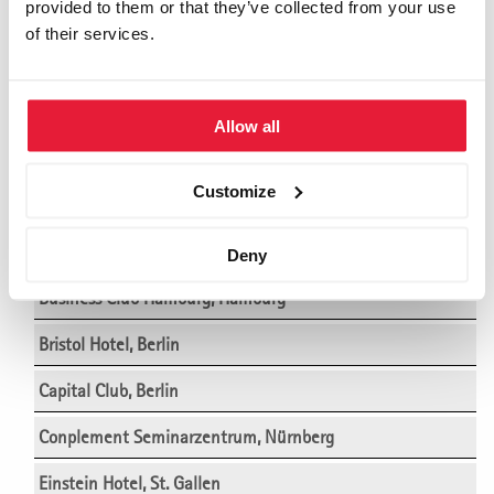
provided to them or that they’ve collected from your use
Ameron Hotel Abion, Berlin
of their services.
Ameron Hotel Regent, Köln
Ameron Hotel Königshof Bonn, Bonn
Allow all
Ameron Mountain Hotel Davos, Davos
Customize
Bad Horn Hotel, Horn (Bodensee)
Bavaria Motel, München
Deny
Business Club Hamburg, Hamburg
Bristol Hotel, Berlin
Capital Club, Berlin
Conplement Seminarzentrum, Nürnberg
Einstein Hotel, St. Gallen