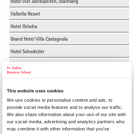
Hotel Vier Jahreszeiten, Starnberg
Valbella Resort
Hotel Grischa
Grand Hotel Villa Castagnola
Hotel Schwärzler
Hofgut Algertshausen
Arcotel Camino Stuttgart
Hotel Saratz, Pontresina/Engadin
This website uses cookies
We use cookies to personalise content and ads, to
Adula Hotel, Flims
provide social media features and to analyse our traffic.
Althoff Hotel am Schlossgarten, Stuttgart
We also share information about your use of our site with
our social media, advertising and analytics partners who
Althoff Hotel Schloss Bensberg, Köln
may combine it with other information that you’ve